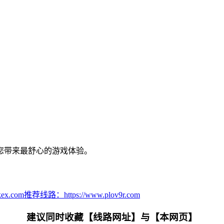
您带来最舒心的游戏体验。
kex.com
推荐线路：
https://www.plov9r.com
建议同时收藏【线路网址】与【本网页】