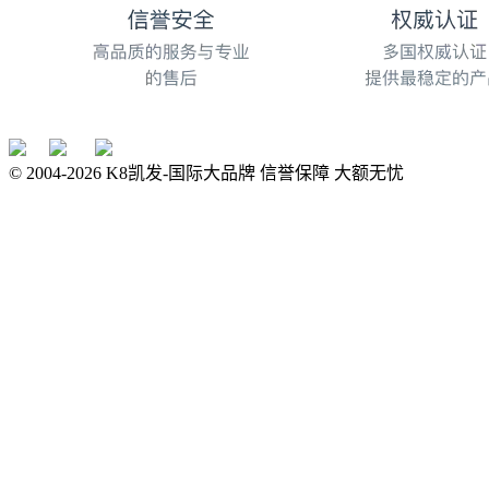
© 2004-
2026
K8凯发-国际大品牌 信誉保障 大额无忧