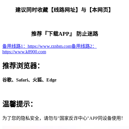
建议同时收藏【线路网址】与【本网页】
推荐『下载APP』 防止迷路
备用线路
1
：
https://www.rznbm.com
备用线路
2
：
https://www.k8900.com
推荐浏览器：
谷歌、Safari、火狐、Edge
温馨提示：
为了您的隐私安全，请勿与"国家反诈中心"APP同设备使用！