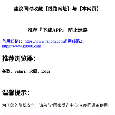
建议同时收藏【线路网址】与【本网页】
推荐『下载APP』 防止迷路
备用线路
1
：
https://www.rznbm.com
备用线路
2
：
https://www.k8900.com
推荐浏览器：
谷歌、Safari、火狐、Edge
温馨提示：
为了您的隐私安全，请勿与"国家反诈中心"APP同设备使用！