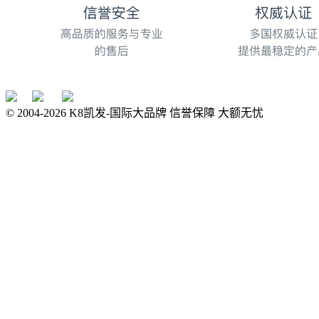
© 2004-
2026
K8凯发-国际大品牌 信誉保障 大额无忧