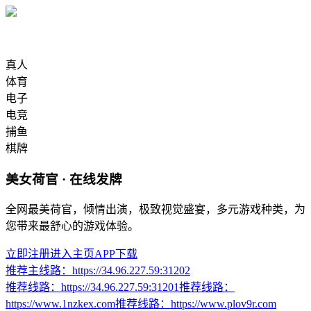
真人
体育
电子
电竞
捕鱼
棋牌
美女荷官 · 在线发牌
全网最美荷官，倾情出演，极致视觉盛宴，多元游戏种类，为
您带来最舒心的游戏体验。
立即注册
进入主页
APP下载
推荐主线路：
https://34.96.227.59:31202
推荐线路：
https://34.96.227.59:31201
推荐线路：
https://www.1nzkex.com
推荐线路：
https://www.plov9r.com