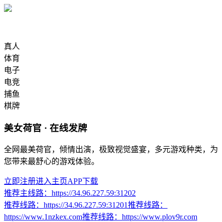
真人
体育
电子
电竞
捕鱼
棋牌
美女荷官 · 在线发牌
全网最美荷官，倾情出演，极致视觉盛宴，多元游戏种类，为
您带来最舒心的游戏体验。
立即注册
进入主页
APP下载
推荐主线路：
https://34.96.227.59:31202
推荐线路：
https://34.96.227.59:31201
推荐线路：
https://www.1nzkex.com
推荐线路：
https://www.plov9r.com