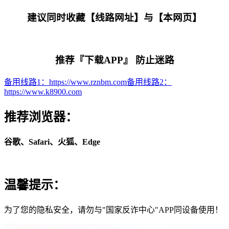
建议同时收藏【线路网址】与【本网页】
推荐『下载APP』 防止迷路
备用线路
1
：
https://www.rznbm.com
备用线路
2
：
https://www.k8900.com
推荐浏览器：
谷歌、Safari、火狐、Edge
温馨提示：
为了您的隐私安全，请勿与"国家反诈中心"APP同设备使用！