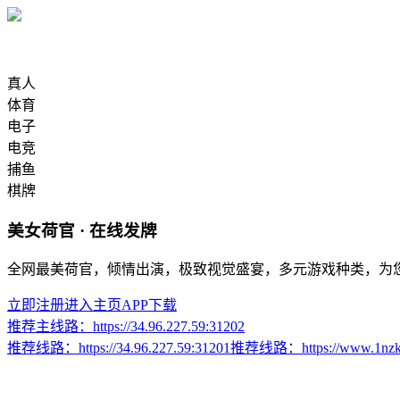
真人
体育
电子
电竞
捕鱼
棋牌
美女荷官 · 在线发牌
全网最美荷官，倾情出演，极致视觉盛宴，多元游戏种类，为
立即注册
进入主页
APP下载
推荐主线路：
https://34.96.227.59:31202
推荐线路：
https://34.96.227.59:31201
推荐线路：
https://www.1nz